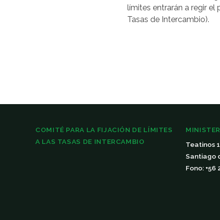
límites entrarán a regir el
Tasas de Intercambio).
COMITÉ PARA LA FIJACIÓN DE LÍMITES
MINISTER
A LAS TASAS DE INTERCAMBIO
Teatinos 
Santiago 
Fono: +56