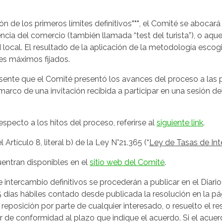
ón de los primeros límites definitivos
***
, el Comité se abocará 
encia del comercio (también llamada “test del turista”), o aq
 local. El resultado de la aplicación de la metodología escog
tes máximos fijados.
ente que el Comité presentó los avances del proceso a las p
l marco de una invitación recibida a participar en una sesión d
specto a los hitos del proceso, referirse al
siguiente link
.
Artículo 8, literal b) de la Ley N°21.365 (“
Ley de Tasas de In
entran disponibles en el
sitio web del Comité
.
e intercambio definitivos se procederán a publicar en el Diario
5 días hábiles contado desde publicada la resolución en la p
reposición por parte de cualquier interesado, o resuelto el r
r de conformidad al plazo que indique el acuerdo. Si el acuer