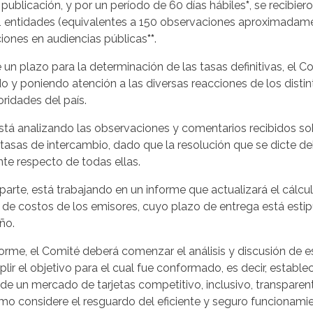
publicación, y por un período de 60 días hábiles
*
, se recibie
1 entidades (equivalentes a 150 observaciones aproximadamen
iones en audiencias públicas
**
.
e un plazo para la determinación de las tasas definitivas, el 
 y poniendo atención a las diversas reacciones de los disti
ridades del país.
stá analizando las observaciones y comentarios recibidos so
s tasas de intercambio, dado que la resolución que se dicte d
e respecto de todas ellas.
 parte, está trabajando en un informe que actualizará el cálc
de costos de los emisores, cuyo plazo de entrega está estip
ño.
forme, el Comité deberá comenzar el análisis y discusión de 
r el objetivo para el cual fue conformado, es decir, establec
a de un mercado de tarjetas competitivo, inclusivo, transparen
mo considere el resguardo del eficiente y seguro funcionami